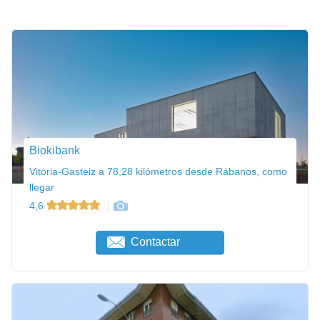
Biokibank
Vitoria-Gasteiz a 78,28 kilómetros desde Rábanos, como
llegar
4,6
Contactar