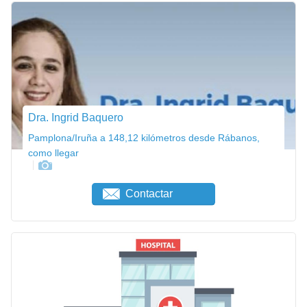
Dra. Ingrid Baquero
Pamplona/Iruña a 148,12 kilómetros desde Rábanos,
como llegar
Contactar