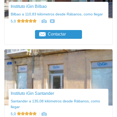
Instituto iGin Bilbao
Bilbao a 110,83 kilómetros desde Rábanos, como llegar
5,0
Contactar
Instituto iGin Santander
Santander a 135,08 kilómetros desde Rábanos, como
llegar
5,0