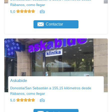
Rábanos, como llegar
5,0
Contactar
Askabide
Donostia/San Sebastián a 155,15 kilómetros desde
Rábanos, como llegar
5,0