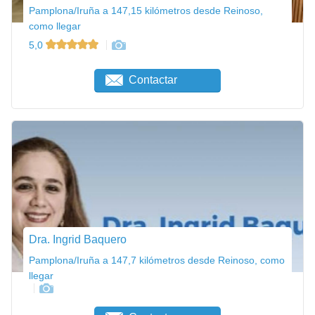
Pamplona/Iruña a 147,15 kilómetros desde Reinoso,
como llegar
5,0
Contactar
Dra. Ingrid Baquero
Pamplona/Iruña a 147,7 kilómetros desde Reinoso, como
llegar