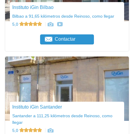
Instituto iGin Bilbao
Bilbao a 91,65 kilómetros desde Reinoso, como llegar
5,0
Contactar
Instituto iGin Santander
Santander a 111,25 kilómetros desde Reinoso, como
llegar
5,0