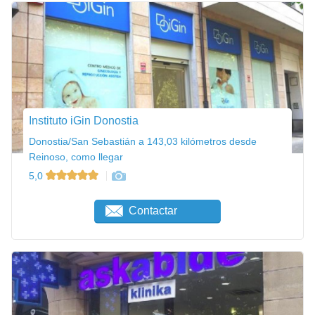
Instituto iGin Donostia
Donostia/San Sebastián a 143,03 kilómetros desde
Reinoso, como llegar
5,0
Contactar