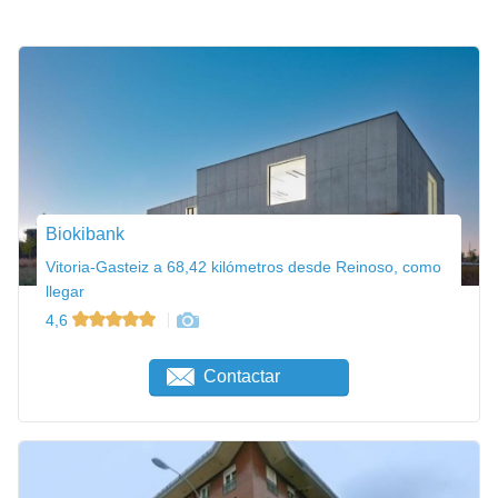
Biokibank
Vitoria-Gasteiz a 68,42 kilómetros desde Reinoso, como
llegar
4,6
Contactar