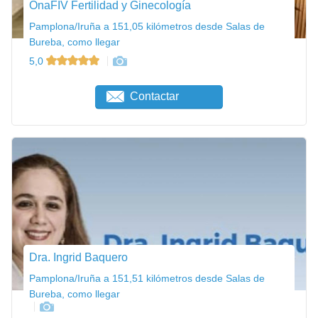
OnaFIV Fertilidad y Ginecología
Pamplona/Iruña a 151,05 kilómetros desde Salas de
Bureba, como llegar
5,0
Contactar
Dra. Ingrid Baquero
Pamplona/Iruña a 151,51 kilómetros desde Salas de
Bureba, como llegar