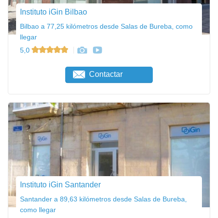
Instituto iGin Bilbao
Bilbao a 77,25 kilómetros desde Salas de Bureba, como
llegar
5,0
Contactar
Instituto iGin Santander
Santander a 89,63 kilómetros desde Salas de Bureba,
como llegar