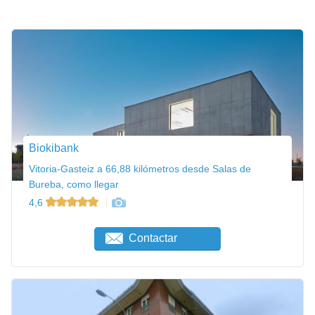
Biokibank
Vitoria-Gasteiz a 66,88 kilómetros desde Salas de
Bureba, como llegar
4,6
Contactar