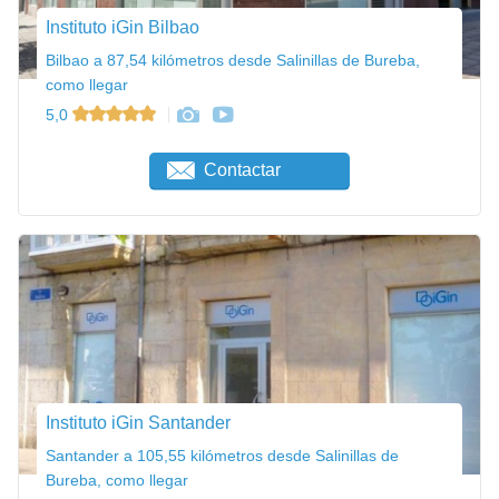
Instituto iGin Bilbao
Bilbao a 87,54 kilómetros desde Salinillas de Bureba,
como llegar
5,0
Contactar
Instituto iGin Santander
Santander a 105,55 kilómetros desde Salinillas de
Bureba, como llegar