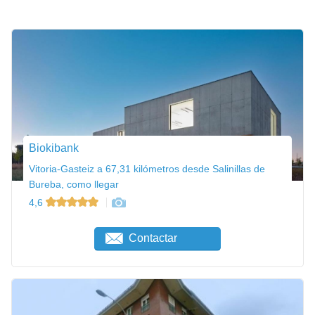
Biokibank
Vitoria-Gasteiz a 67,31 kilómetros desde Salinillas de
Bureba, como llegar
4,6
Contactar