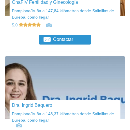
OnaFIV Fertilidad y Ginecología
Pamplona/Iruña a 147,84 kilómetros desde Salinillas de
Bureba, como llegar
5,0
Contactar
Dra. Ingrid Baquero
Pamplona/Iruña a 148,37 kilómetros desde Salinillas de
Bureba, como llegar