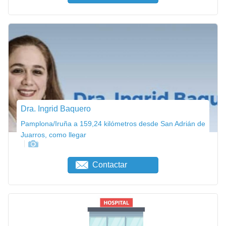
Dra. Ingrid Baquero
Pamplona/Iruña a 159,24 kilómetros desde San Adrián de
Juarros, como llegar
Contactar