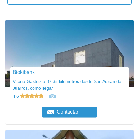
Biokibank
Vitoria-Gasteiz a 87,35 kilómetros desde San Adrián de
Juarros, como llegar
4,6
Contactar