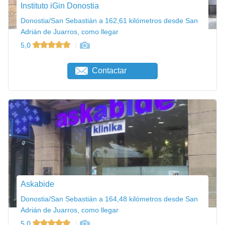
Instituto iGin Donostia
Donostia/San Sebastián a 162,61 kilómetros desde San
Adrián de Juarros, como llegar
5,0
Contactar
Askabide
Donostia/San Sebastián a 164,48 kilómetros desde San
Adrián de Juarros, como llegar
5,0