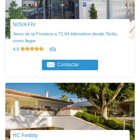
NOVA FIV
Jerez de la Frontera a 72,04 kilómetros desde Tarifa,
como llegar
4,9
Contactar
HC Fertility