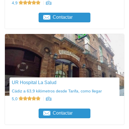
4,9
Contactar
UR Hospital La Salud
Cádiz a 63,9 kilómetros desde Tarifa, como llegar
5,0
Contactar