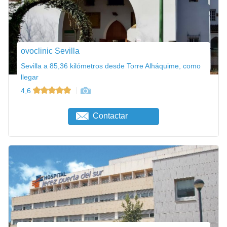
ovoclinic Sevilla
Sevilla a 85,36 kilómetros desde Torre Alháquime, como
llegar
4,6
Contactar