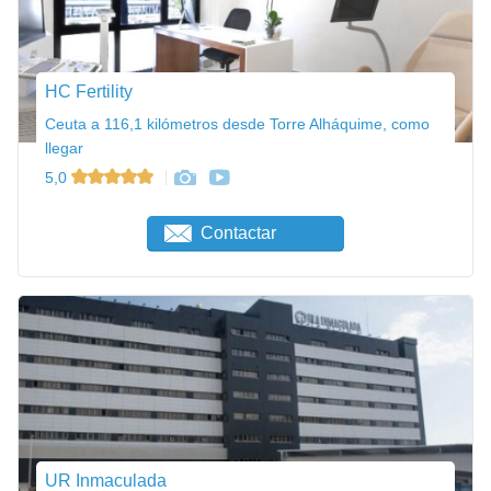
HC Fertility
Ceuta a 116,1 kilómetros desde Torre Alháquime, como
llegar
5,0
Contactar
UR Inmaculada