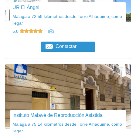
UR El Ángel
Málaga a 72,58 kilómetros desde Torre Alháquime, como
llegar
5,0
Contactar
Instituto Malavé de Reproducción Asistida
Málaga a 75,14 kilómetros desde Torre Alháquime, como
llegar