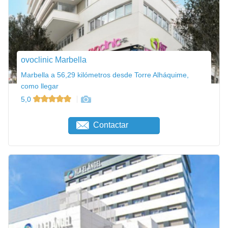
ovoclinic Marbella
Marbella a 56,29 kilómetros desde Torre Alháquime,
como llegar
5,0
Contactar