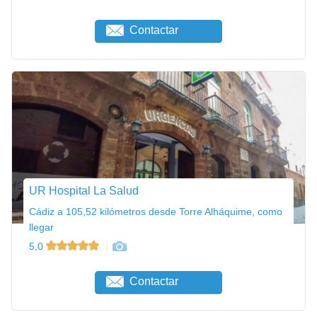
Contactar
UR Hospital La Salud
Cádiz a 105,52 kilómetros desde Torre Alháquime, como
llegar
5,0
Contactar