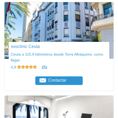
ovoclinic Ceuta
Ceuta a 115,9 kilómetros desde Torre Alháquime, como
llegar
4,9
Contactar