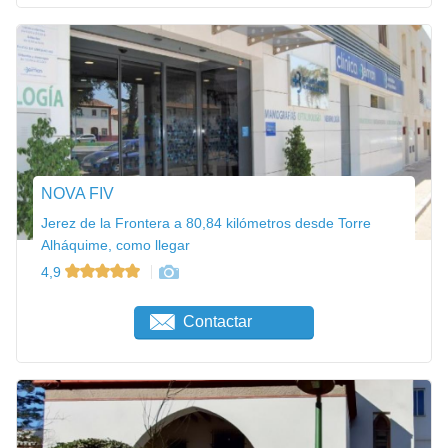
NOVA FIV
Jerez de la Frontera a 80,84 kilómetros desde Torre
Alháquime, como llegar
4,9
Contactar