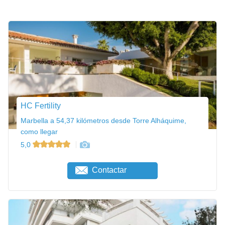
HC Fertility
Marbella a 54,37 kilómetros desde Torre Alháquime,
como llegar
5,0
Contactar