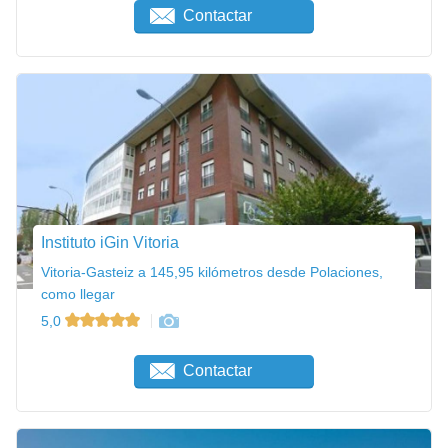
Contactar
Instituto iGin Vitoria
Vitoria-Gasteiz a 145,95 kilómetros desde Polaciones,
como llegar
5,0
Contactar