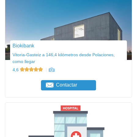
Biokibank
Vitoria-Gasteiz a 146,4 kilómetros desde Polaciones,
como llegar
4,6
Contactar