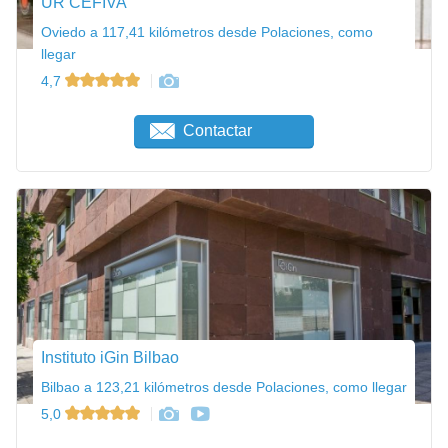
UR CEFIVA
Oviedo a 117,41 kilómetros desde Polaciones, como
llegar
4,7
Contactar
Instituto iGin Bilbao
Bilbao a 123,21 kilómetros desde Polaciones, como llegar
5,0