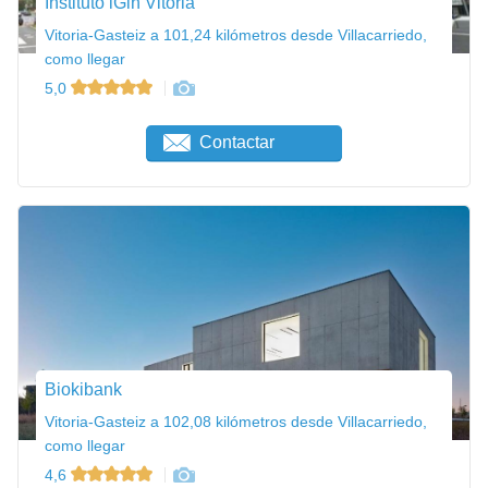
Instituto iGin Vitoria
Vitoria-Gasteiz a 101,24 kilómetros desde Villacarriedo,
como llegar
5,0
Contactar
Biokibank
Vitoria-Gasteiz a 102,08 kilómetros desde Villacarriedo,
como llegar
4,6