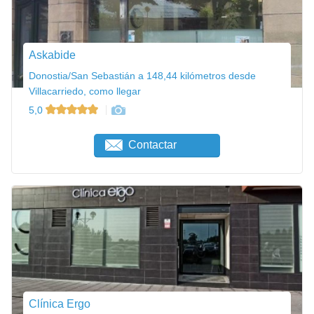
Askabide
Donostia/San Sebastián a 148,44 kilómetros desde
Villacarriedo, como llegar
5,0
Contactar
Clínica Ergo