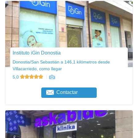
Instituto iGin Donostia
Donostia/San Sebastián a 146,1 kilómetros desde
Villacarriedo, como llegar
5,0
Contactar