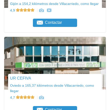
Gijón a 154,2 kilómetros desde Villacarriedo, como llegar
4,9
Contactar
UR CEFIVA
Oviedo a 165,37 kilómetros desde Villacarriedo, como
llegar
4,7
Contactar