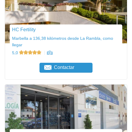
HC Fertility
Marbella a 136,38 kilómetros desde La Rambla, como
llegar
5,0
Contactar