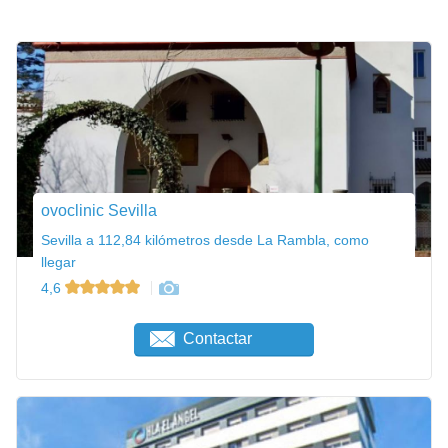
ovoclinic Sevilla
Sevilla a 112,84 kilómetros desde La Rambla, como
llegar
4,6
Contactar