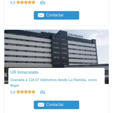
5,0
Contactar
UR Inmaculada
Granada a 118,07 kilómetros desde La Rambla, como
llegar
5,0
Contactar