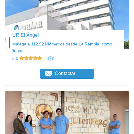
UR El Ángel
Málaga a 112,92 kilómetros desde La Rambla, como
llegar
5,0
Contactar