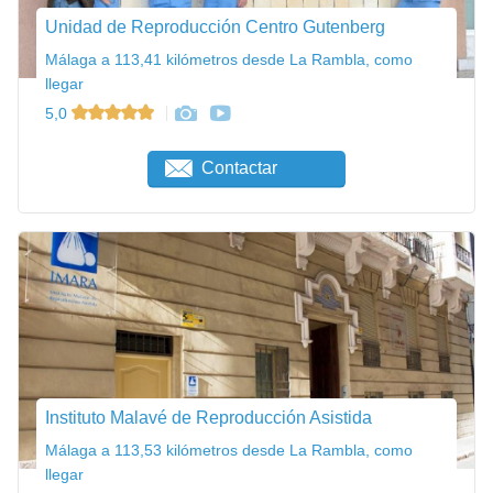
Unidad de Reproducción Centro Gutenberg
Málaga a 113,41 kilómetros desde La Rambla, como
llegar
5,0
Contactar
Instituto Malavé de Reproducción Asistida
Málaga a 113,53 kilómetros desde La Rambla, como
llegar