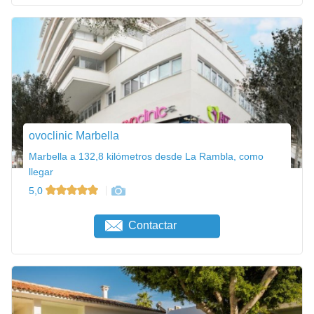
ovoclinic Marbella
Marbella a 132,8 kilómetros desde La Rambla, como
llegar
5,0
Contactar