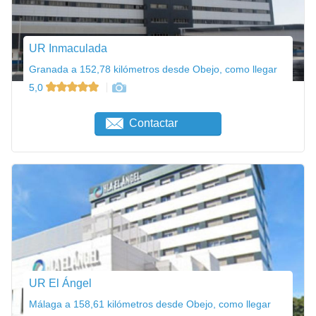
UR Inmaculada
Granada a 152,78 kilómetros desde Obejo, como llegar
5,0
Contactar
UR El Ángel
Málaga a 158,61 kilómetros desde Obejo, como llegar