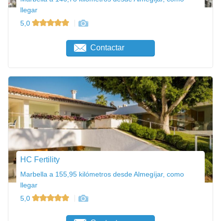
llegar
5,0
Contactar
HC Fertility
Marbella a 155,95 kilómetros desde Almegíjar, como
llegar
5,0