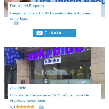
Dra. Ingrid Baquero
Pamplona/Iruña a 139,43 kilómetros desde Argavieso,
como llegar
Contactar
Askabide
Donostia/San Sebastián a 197,46 kilómetros desde
Argavieso, como llegar
5,0