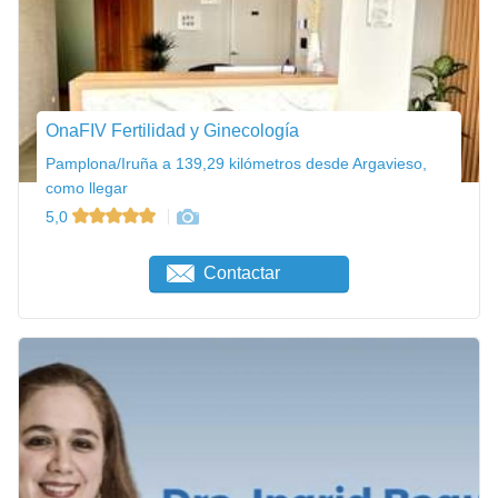
OnaFIV Fertilidad y Ginecología
Pamplona/Iruña a 139,29 kilómetros desde Argavieso,
como llegar
5,0
Contactar