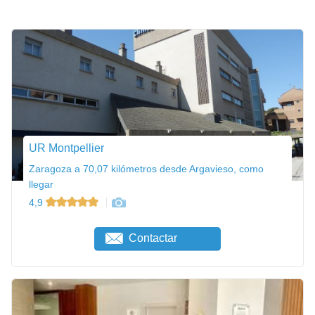
UR Montpellier
Zaragoza a 70,07 kilómetros desde Argavieso, como
llegar
4,9
Contactar