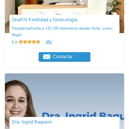
OnaFIV Fertilidad y Ginecología
Pamplona/Iruña a 167,09 kilómetros desde Ilche, como
llegar
5,0
Contactar
Dra. Ingrid Baquero