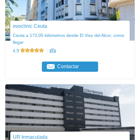
ovoclinic Ceuta
Ceuta a 172,05 kilómetros desde El Viso del Alcor, como
llegar
4,9
Contactar
UR Inmaculada