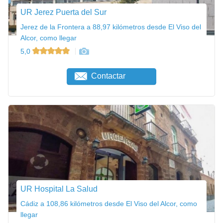
UR Jerez Puerta del Sur
Jerez de la Frontera a 88,97 kilómetros desde El Viso del
Alcor, como llegar
5,0
Contactar
UR Hospital La Salud
Cádiz a 108,86 kilómetros desde El Viso del Alcor, como
llegar