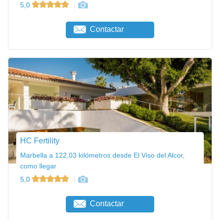
5,0
Contactar
HC Fertility
Marbella a 122,03 kilómetros desde El Viso del Alcor,
como llegar
5,0
Contactar