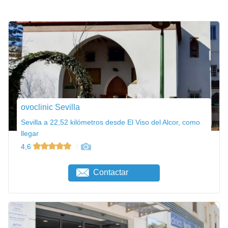
ovoclinic Sevilla
Sevilla a 22,52 kilómetros desde El Viso del Alcor, como
llegar
4,6
Contactar