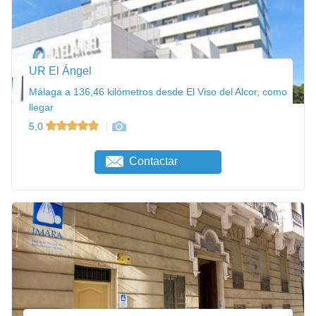
UR El Ángel
Málaga a 136,46 kilómetros desde El Viso del Alcor, como
llegar
5,0
Contactar