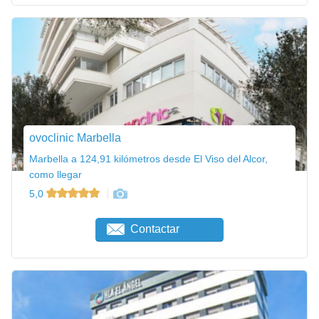
ovoclinic Marbella
Marbella a 124,91 kilómetros desde El Viso del Alcor,
como llegar
5,0
Contactar