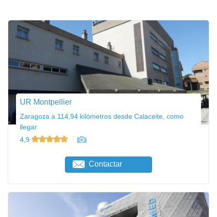
UR Montpellier
Zaragoza a 114,94 kilómetros desde Calaceite, como
llegar
4,9
Contactar