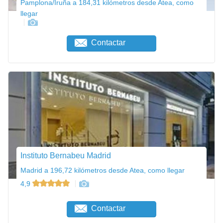
Pamplona/Iruña a 184,31 kilómetros desde Atea, como
llegar
Contactar
Instituto Bernabeu Madrid
Madrid a 196,72 kilómetros desde Atea, como llegar
4,9
Contactar