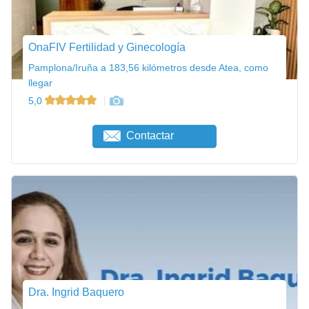
OnaFIV Fertilidad y Ginecología
Pamplona/Iruña a 183,56 kilómetros desde Atea, como
llegar
5,0
Contactar
Dra. Ingrid Baquero