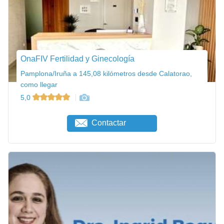
OnaFIV Fertilidad y Ginecología
Pamplona/Iruña a 145,08 kilómetros desde Calatorao,
como llegar
5,0
Contactar