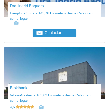
Dra. Ingrid Baquero
Pamplona/Iruña a 145,76 kilómetros desde Calatorao,
como llegar
Contactar
Biokibank
Vitoria-Gasteiz a 183,63 kilómetros desde Calatorao,
como llegar
4,6