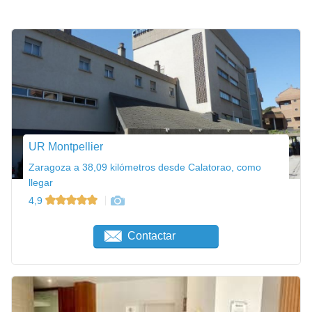
UR Montpellier
Zaragoza a 38,09 kilómetros desde Calatorao, como
llegar
4,9
Contactar