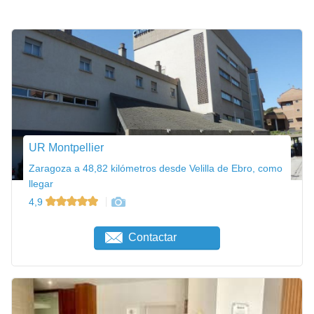
UR Montpellier
Zaragoza a 48,82 kilómetros desde Velilla de Ebro, como
llegar
4,9
Contactar