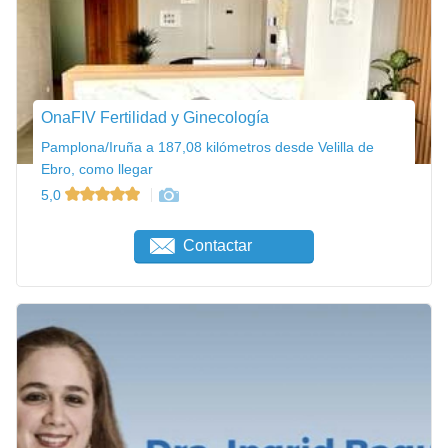
OnaFIV Fertilidad y Ginecología
Pamplona/Iruña a 187,08 kilómetros desde Velilla de
Ebro, como llegar
5,0
Contactar