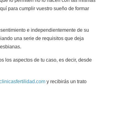
 que lo permiten no lo hacen con las mismas
quí para cumplir vuestro sueño de formar
nsentimiento e independientemente de su
biando una serie de requisitos que deja
lesbianas.
s los aspectos de tu caso, es decir, desde
clinicasfertilidad.com
y recibirás un trato