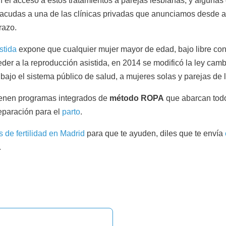
l acceso a estos tratamientos a parejas lesbianas, y algunas
 acudas a una de las clínicas privadas que anunciamos desde a
razo.
stida
expone que cualquier mujer mayor de edad, bajo libre co
eder a la reproducción asistida, en 2014 se modificó la ley cam
 bajo el sistema público de salud, a mujeres solas y parejas de 
tienen programas integrados de
método ROPA
que abarcan todo
reparación para el
parto
.
s de fertilidad en Madrid
para que te ayuden, diles que te envía
.