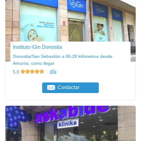
Instituto iGin Donostia
Donostia/San Sebastián a 86,28 kilómetros desde
Amurrio, como llegar
5,0
Contactar