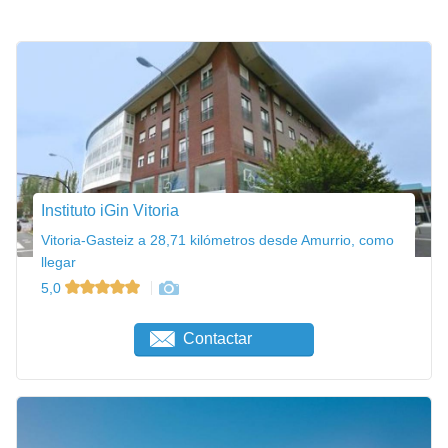
Instituto iGin Vitoria
Vitoria-Gasteiz a 28,71 kilómetros desde Amurrio, como
llegar
5,0
Contactar