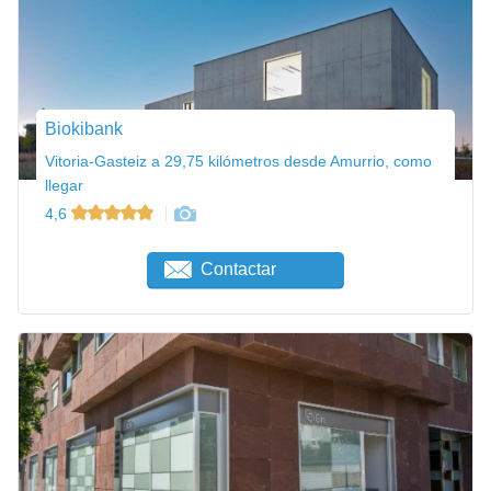
Biokibank
Vitoria-Gasteiz a 29,75 kilómetros desde Amurrio, como
llegar
4,6
Contactar