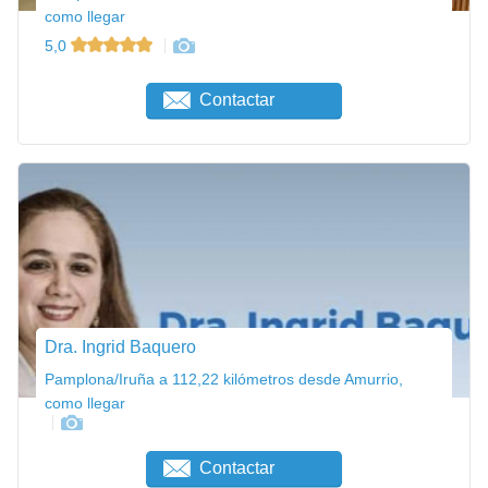
como llegar
5,0
Contactar
Dra. Ingrid Baquero
Pamplona/Iruña a 112,22 kilómetros desde Amurrio,
como llegar
Contactar