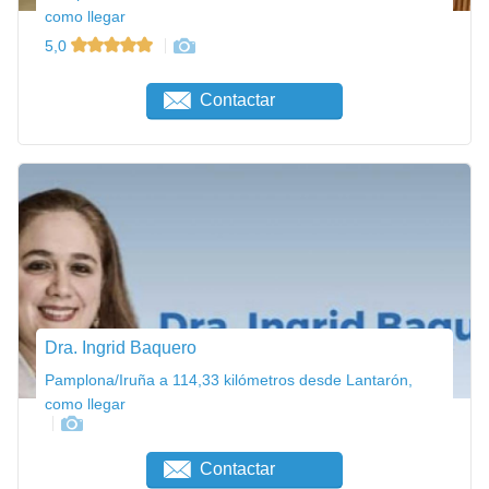
como llegar
5,0
Contactar
Dra. Ingrid Baquero
Pamplona/Iruña a 114,33 kilómetros desde Lantarón,
como llegar
Contactar