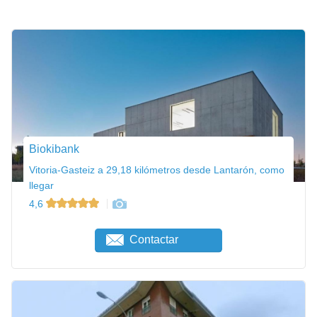
Biokibank
Vitoria-Gasteiz a 29,18 kilómetros desde Lantarón, como
llegar
4,6
Contactar