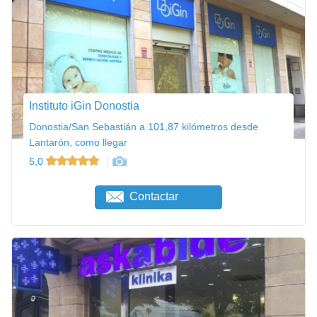
Instituto iGin Donostia
Donostia/San Sebastián a 101,87 kilómetros desde
Lantarón, como llegar
5,0
Contactar