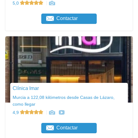
5,0
Contactar
Clínica Imar
Murcia a 122,08 kilómetros desde Casas de Lázaro,
como llegar
4,9
Contactar