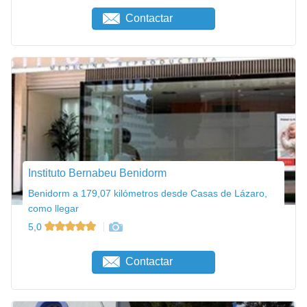
Contactar
Instituto Bernabeu Benidorm
Benidorm a 179,07 kilómetros desde Casas de Lázaro,
como llegar
5,0
Contactar