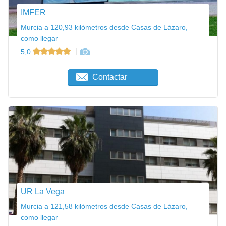
IMFER
Murcia a 120,93 kilómetros desde Casas de Lázaro,
como llegar
5,0
Contactar
UR La Vega
Murcia a 121,58 kilómetros desde Casas de Lázaro,
como llegar