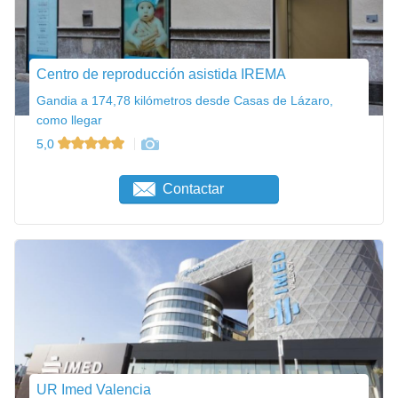
Centro de reproducción asistida IREMA
Gandia a 174,78 kilómetros desde Casas de Lázaro,
como llegar
5,0
Contactar
UR Imed Valencia