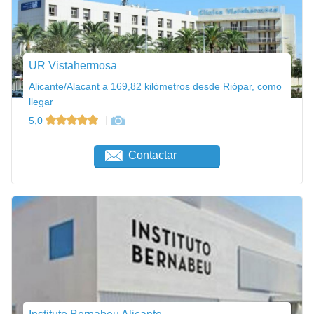
UR Vistahermosa
Alicante/Alacant a 169,82 kilómetros desde Riópar, como
llegar
5,0
Contactar