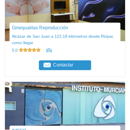
Ginequalitas Reproducción
Alcázar de San Juan a 122,18 kilómetros desde Riópar,
como llegar
5,0
Contactar