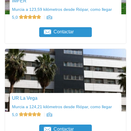
IMFER
Murcia a 123,59 kilómetros desde Riópar, como llegar
5,0
Contactar
UR La Vega
Murcia a 124,21 kilómetros desde Riópar, como llegar
5,0
Contactar