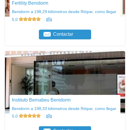
Fertility Benidorm
Benidorm a 198,29 kilómetros desde Riópar, como llegar
5,0
Contactar
Instituto Bernabeu Benidorm
Benidorm a 198,33 kilómetros desde Riópar, como llegar
5,0