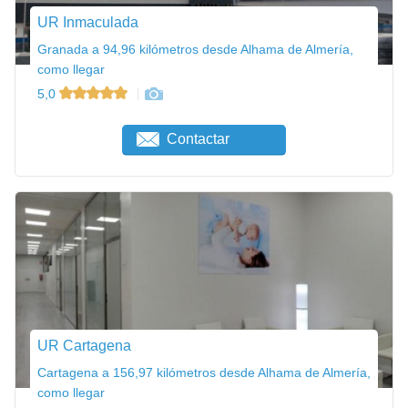
UR Inmaculada
Granada a 94,96 kilómetros desde Alhama de Almería,
como llegar
5,0
Contactar
UR Cartagena
Cartagena a 156,97 kilómetros desde Alhama de Almería,
como llegar