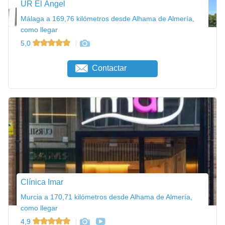
UR El Ángel
Málaga a 169,76 kilómetros desde Alhama de Almería,
como llegar
5,0
Contactar
Clínica Imar
Murcia a 170,71 kilómetros desde Alhama de Almería,
como llegar
4,9