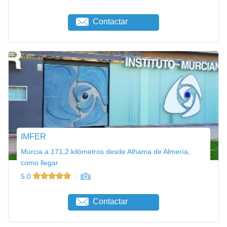
Contactar
IMFER
Murcia a 171,2 kilómetros desde Alhama de Almería,
como llegar
5,0
Contactar