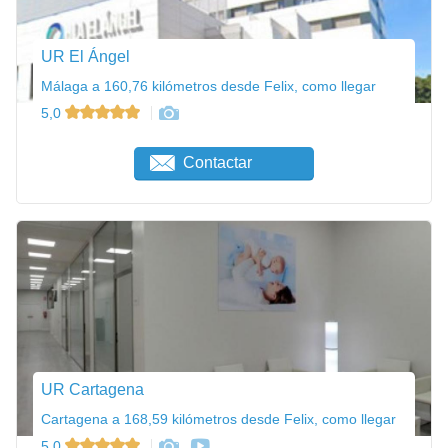
UR El Ángel
Málaga a 160,76 kilómetros desde Felix, como llegar
5,0
Contactar
UR Cartagena
Cartagena a 168,59 kilómetros desde Felix, como llegar
5,0