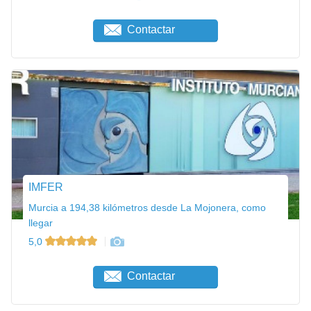
Contactar
IMFER
Murcia a 194,38 kilómetros desde La Mojonera, como
llegar
5,0
Contactar