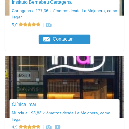
Instituto Bernabeu Cartagena
Cartagena a 177,36 kilómetros desde La Mojonera, como
llegar
5,0
Contactar
Clínica Imar
Murcia a 193,83 kilómetros desde La Mojonera, como
llegar
4,9