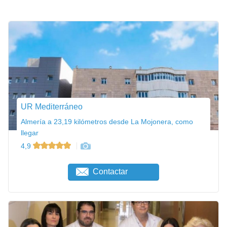
UR Mediterráneo
Almería a 23,19 kilómetros desde La Mojonera, como
llegar
4,9
Contactar