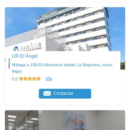
UR El Ángel
Málaga a 158,03 kilómetros desde La Mojonera, como
llegar
5,0
Contactar