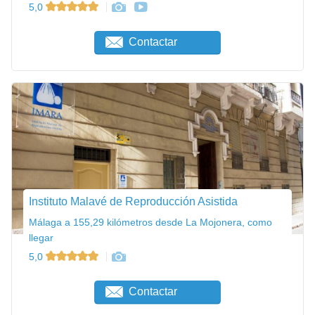
5,0
Contactar
Instituto Malavé de Reproducción Asistida
Málaga a 155,29 kilómetros desde La Mojonera, como
llegar
5,0
Contactar