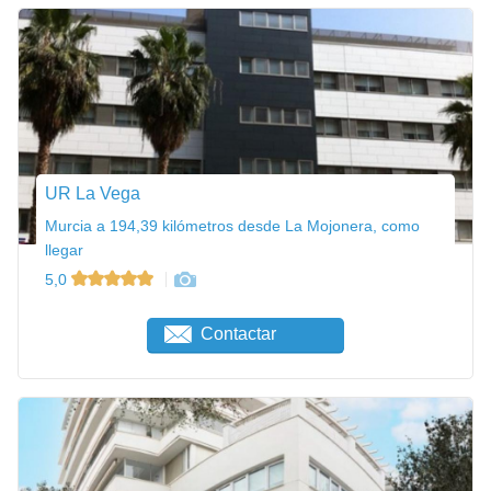
UR La Vega
Murcia a 194,39 kilómetros desde La Mojonera, como
llegar
5,0
Contactar