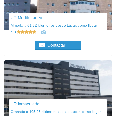
UR Mediterráneo
Almería a 61,52 kilómetros desde Lúcar, como llegar
4,9
Contactar
UR Inmaculada
Granada a 105,25 kilómetros desde Lúcar, como llegar