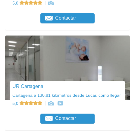
5,0
Contactar
UR Cartagena
Cartagena a 130,81 kilómetros desde Lúcar, como llegar
5,0
Contactar