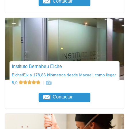
Contactar
Instituto Bernabeu Elche
Elche/Elx a 178,86 kilómetros desde Macael, como llegar
5,0
Contactar