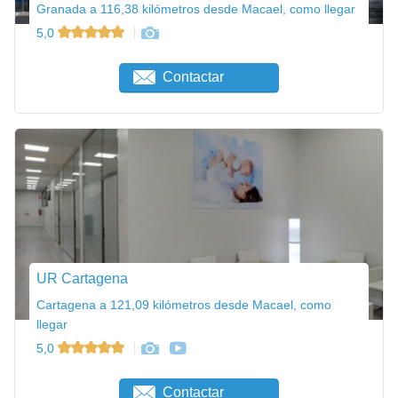
Granada a 116,38 kilómetros desde Macael, como llegar
5,0
Contactar
UR Cartagena
Cartagena a 121,09 kilómetros desde Macael, como
llegar
5,0
Contactar