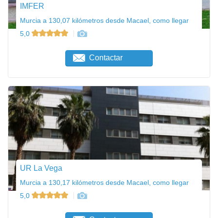
IMFER
Murcia a 130,07 kilómetros desde Macael, como llegar
5,0
Contactar
UR La Vega
Murcia a 130,17 kilómetros desde Macael, como llegar
5,0