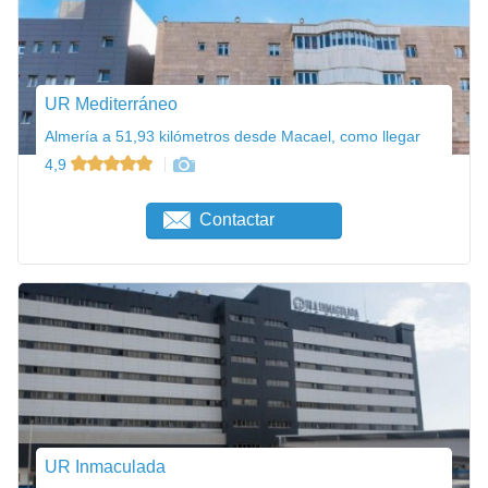
UR Mediterráneo
Almería a 51,93 kilómetros desde Macael, como llegar
4,9
Contactar
UR Inmaculada