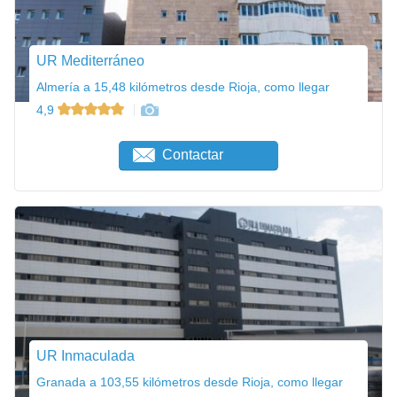
UR Mediterráneo
Almería a 15,48 kilómetros desde Rioja, como llegar
4,9
Contactar
UR Inmaculada
Granada a 103,55 kilómetros desde Rioja, como llegar