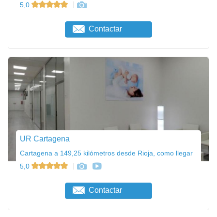
5,0
Contactar
UR Cartagena
Cartagena a 149,25 kilómetros desde Rioja, como llegar
5,0
Contactar