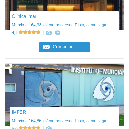
Clínica Imar
Murcia a 164,33 kilómetros desde Rioja, como llegar
4,9
Contactar
IMFER
Murcia a 164,86 kilómetros desde Rioja, como llegar
5,0