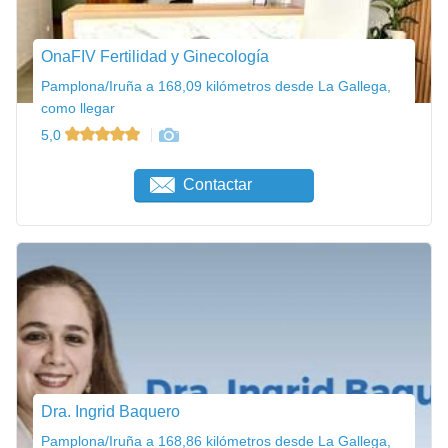
OnaFIV Fertilidad y Ginecología
Pamplona/Iruña a 168,09 kilómetros desde La Gallega,
como llegar
5,0
Contactar
Dra. Ingrid Baquero
Pamplona/Iruña a 168,86 kilómetros desde La Gallega,