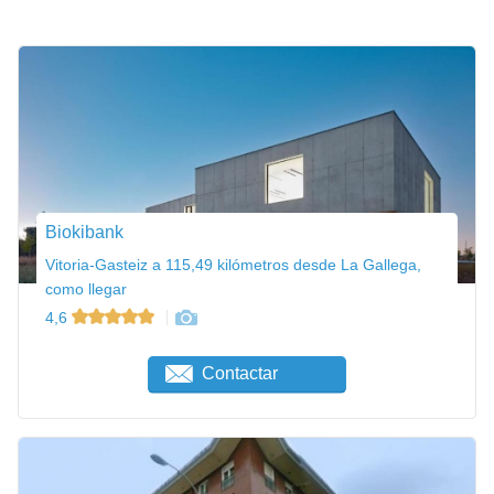
Biokibank
Vitoria-Gasteiz a 115,49 kilómetros desde La Gallega,
como llegar
4,6
Contactar