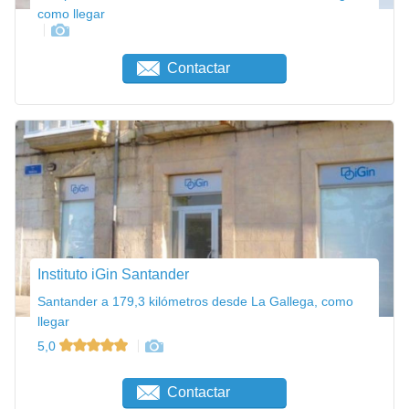
como llegar
Contactar
Instituto iGin Santander
Santander a 179,3 kilómetros desde La Gallega, como
llegar
5,0
Contactar