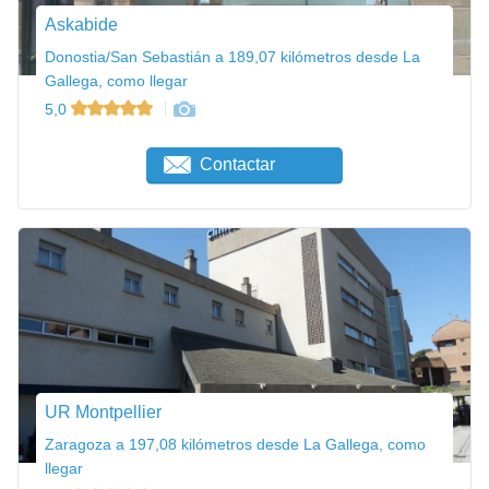
Askabide
Donostia/San Sebastián a 189,07 kilómetros desde La
Gallega, como llegar
5,0
Contactar
UR Montpellier
Zaragoza a 197,08 kilómetros desde La Gallega, como
llegar