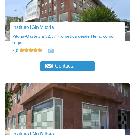
Instituto iGin Vitoria
Vitoria-Gasteiz a 92,57 kilómetros desde Neila, como
llegar
5,0
Contactar
Instituto iGin Bilbao