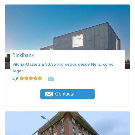
Biokibank
Vitoria-Gasteiz a 90,95 kilómetros desde Neila, como
llegar
4,6
Contactar