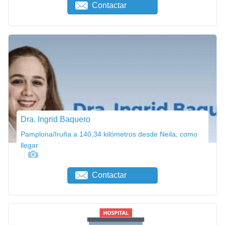
Contactar
Dra. Ingrid Baquero
Pamplona/Iruña a 140,34 kilómetros desde Neila, como
llegar
Contactar