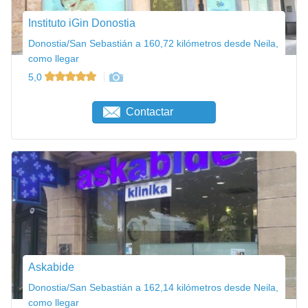
Instituto iGin Donostia
Donostia/San Sebastián a 160,72 kilómetros desde Neila,
como llegar
5,0
Contactar
Askabide
Donostia/San Sebastián a 162,14 kilómetros desde Neila,
como llegar