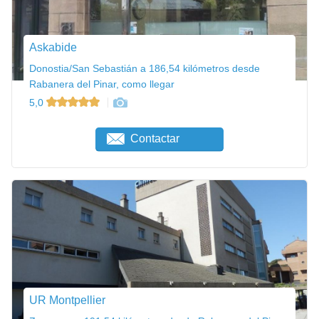
Askabide
Donostia/San Sebastián a 186,54 kilómetros desde
Rabanera del Pinar, como llegar
5,0
Contactar
UR Montpellier