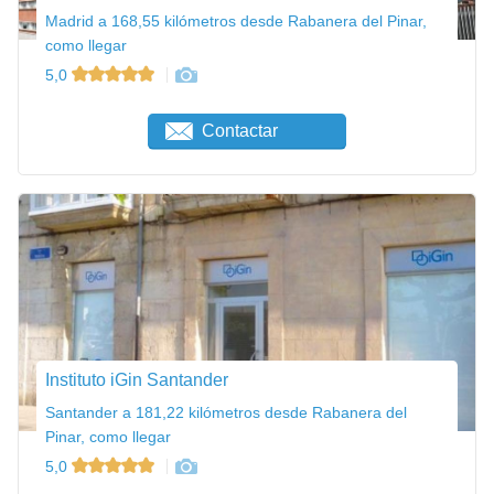
Madrid a 168,55 kilómetros desde Rabanera del Pinar,
como llegar
5,0
Contactar
Instituto iGin Santander
Santander a 181,22 kilómetros desde Rabanera del
Pinar, como llegar
5,0