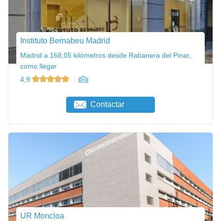
Instituto Bernabeu Madrid
Madrid a 168,05 kilómetros desde Rabanera del Pinar,
como llegar
4,9
Contactar
UR Moncloa