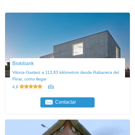
Biokibank
Vitoria-Gasteiz a 113,83 kilómetros desde Rabanera del
Pinar, como llegar
4,6
Contactar