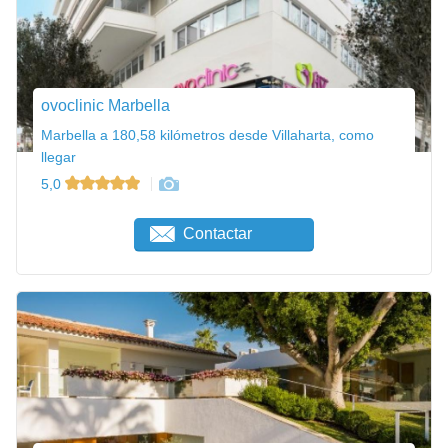
ovoclinic Marbella
Marbella a 180,58 kilómetros desde Villaharta, como
llegar
5,0
Contactar