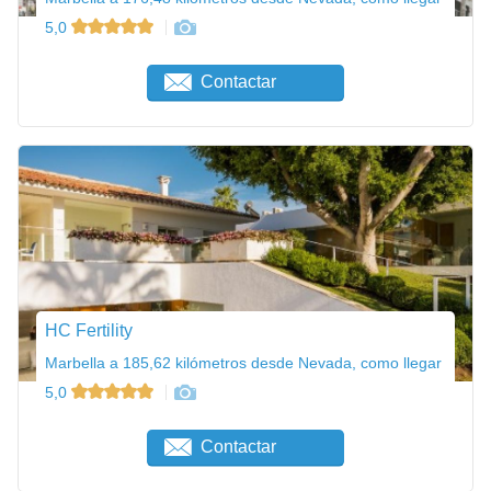
5,0
Contactar
HC Fertility
Marbella a 185,62 kilómetros desde Nevada, como llegar
5,0
Contactar