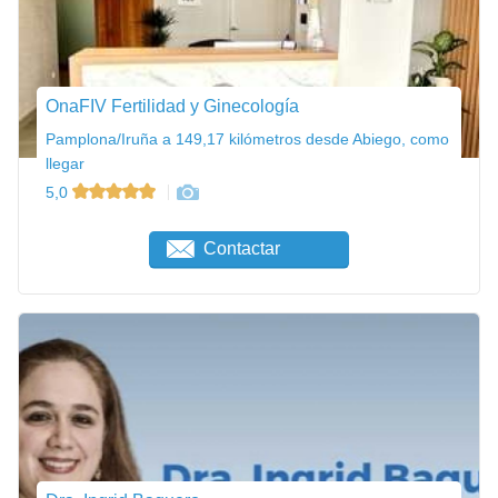
OnaFIV Fertilidad y Ginecología
Pamplona/Iruña a 149,17 kilómetros desde Abiego, como
llegar
5,0
Contactar