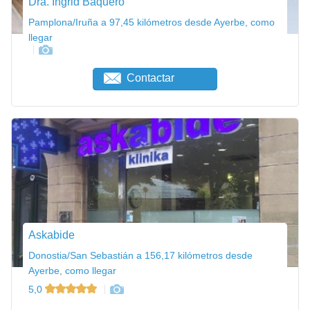
Dra. Ingrid Baquero
Pamplona/Iruña a 97,45 kilómetros desde Ayerbe, como
llegar
Contactar
Askabide
Donostia/San Sebastián a 156,17 kilómetros desde
Ayerbe, como llegar
5,0