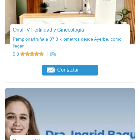
OnaFIV Fertilidad y Ginecología
Pamplona/Iruña a 97,3 kilómetros desde Ayerbe, como
llegar
5,0
Contactar