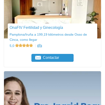
OnaFIV Fertilidad y Ginecología
Pamplona/Iruña a 199,19 kilómetros desde Osso de
Cinca, como llegar
5,0
Contactar