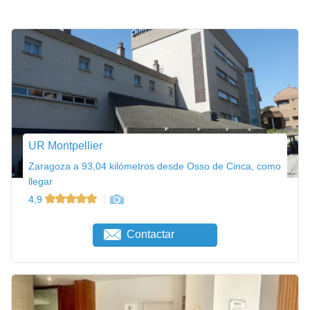
UR Montpellier
Zaragoza a 93,04 kilómetros desde Osso de Cinca, como
llegar
4,9
Contactar