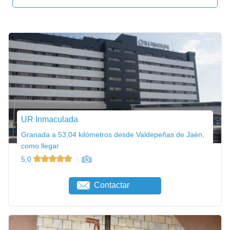
UR Inmaculada
Granada a 53,04 kilómetros desde Valdepeñas de Jaén,
como llegar
5,0
Contactar