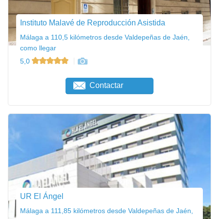
Instituto Malavé de Reproducción Asistida
Málaga a 110,5 kilómetros desde Valdepeñas de Jaén,
como llegar
5,0
Contactar
UR El Ángel
Málaga a 111,85 kilómetros desde Valdepeñas de Jaén,