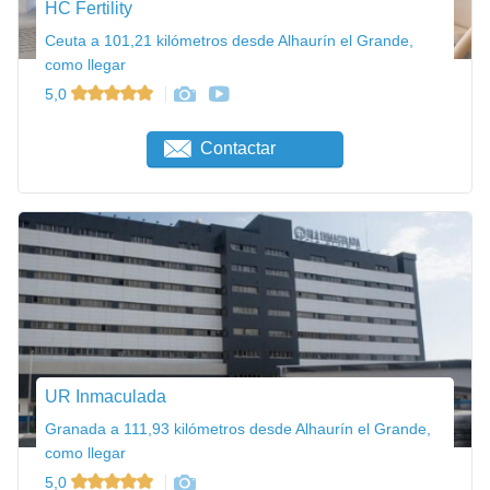
HC Fertility
Ceuta a 101,21 kilómetros desde Alhaurín el Grande,
como llegar
5,0
Contactar
UR Inmaculada
Granada a 111,93 kilómetros desde Alhaurín el Grande,
como llegar
5,0