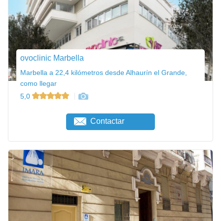
ovoclinic Marbella
Marbella a 22,4 kilómetros desde Alhaurín el Grande,
como llegar
5,0
Contactar