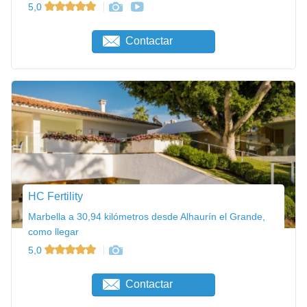
5,0
Contactar
HC Fertility
Marbella a 30,94 kilómetros desde Alhaurín el Grande,
como llegar
5,0
Contactar