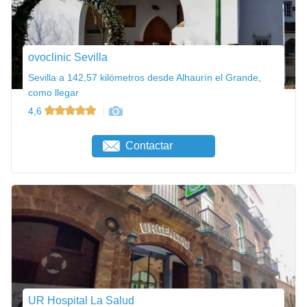
ovoclinic Sevilla
Sevilla a 142,57 kilómetros desde Alhaurín el Grande,
como llegar
4,6
Contactar
UR Hospital La Salud