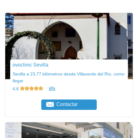
ovoclinic Sevilla
Sevilla a 23,77 kilómetros desde Villaverde del Río, como
llegar
4,6
Contactar