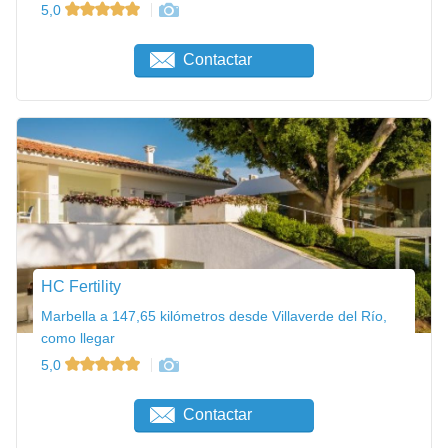
5,0
Contactar
HC Fertility
Marbella a 147,65 kilómetros desde Villaverde del Río,
como llegar
5,0
Contactar