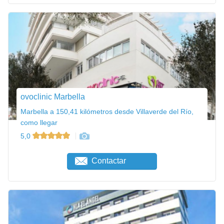
ovoclinic Marbella
Marbella a 150,41 kilómetros desde Villaverde del Río,
como llegar
5,0
Contactar