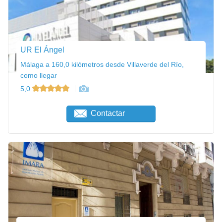
UR El Ángel
Málaga a 160,0 kilómetros desde Villaverde del Río,
como llegar
5,0
Contactar