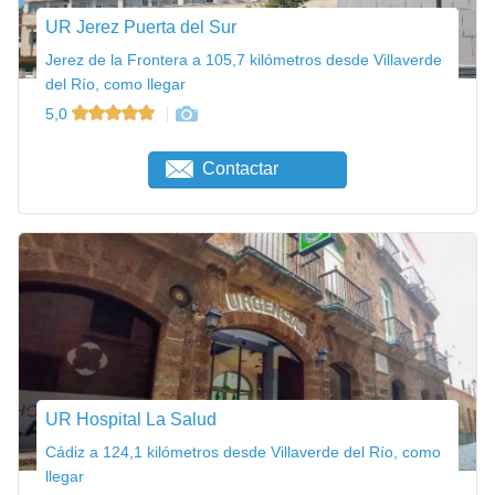
UR Jerez Puerta del Sur
Jerez de la Frontera a 105,7 kilómetros desde Villaverde
del Río, como llegar
5,0
Contactar
UR Hospital La Salud
Cádiz a 124,1 kilómetros desde Villaverde del Río, como
llegar