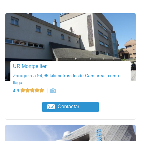
UR Montpellier
Zaragoza a 94,95 kilómetros desde Caminreal, como
llegar
4,9
Contactar