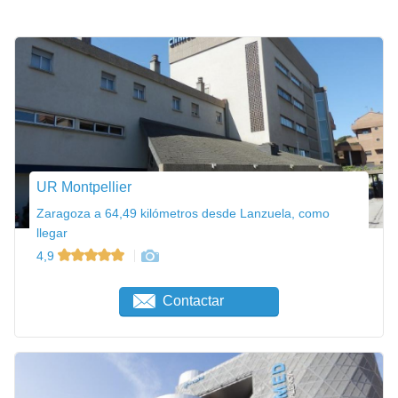
UR Montpellier
Zaragoza a 64,49 kilómetros desde Lanzuela, como
llegar
4,9
Contactar