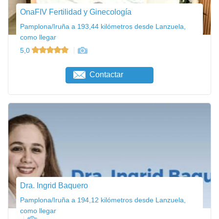
OnaFIV Fertilidad y Ginecología
Pamplona/Iruña a 193,44 kilómetros desde Lanzuela,
como llegar
5,0
Contactar
Dra. Ingrid Baquero
Pamplona/Iruña a 194,12 kilómetros desde Lanzuela,
como llegar