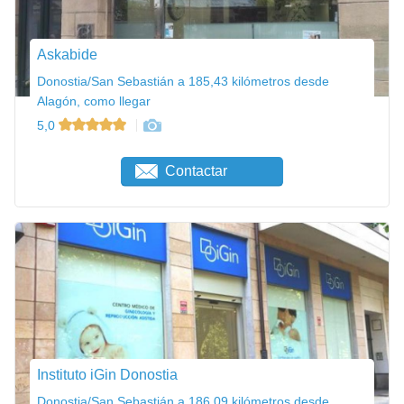
Askabide
Donostia/San Sebastián a 185,43 kilómetros desde
Alagón, como llegar
5,0
Contactar
Instituto iGin Donostia
Donostia/San Sebastián a 186,09 kilómetros desde