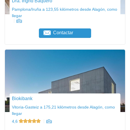
Dra. Ingrid Baquero
Pamplona/Iruña a 123,55 kilómetros desde Alagón, como
llegar
Contactar
Biokibank
Vitoria-Gasteiz a 175,21 kilómetros desde Alagón, como
llegar
4,6