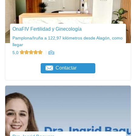
OnaFIV Fertilidad y Ginecología
Pamplona/Iruña a 122,97 kilómetros desde Alagón, como
llegar
5,0
Contactar