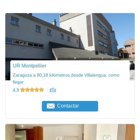
UR Montpellier
Zaragoza a 80,18 kilómetros desde Villalengua, como
llegar
4,9
Contactar