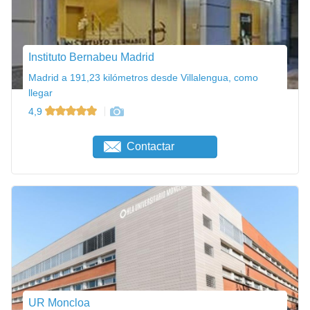
Instituto Bernabeu Madrid
Madrid a 191,23 kilómetros desde Villalengua, como
llegar
4,9
Contactar
UR Moncloa