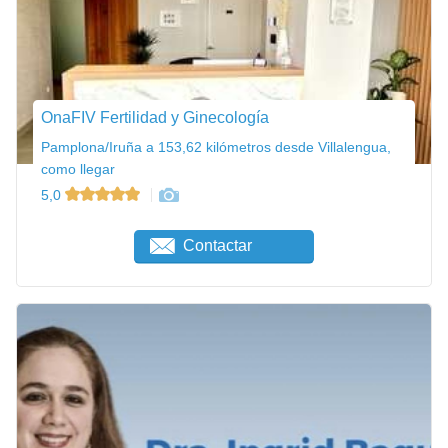
OnaFIV Fertilidad y Ginecología
Pamplona/Iruña a 153,62 kilómetros desde Villalengua,
como llegar
5,0
Contactar