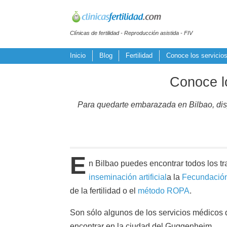
Clínicas de fertilidad - Reproducción asistida - FIV
Inicio
Blog
Fertilidad
Conoce los servicios
Conoce lo
Para quedarte embarazada en Bilbao, disp
E
n Bilbao puedes encontrar todos los t
inseminación artificial
a la
Fecundación 
de la fertilidad o el
método ROPA
.
Son sólo algunos de los servicios médicos 
encontrar en la ciudad del Guggenheim.