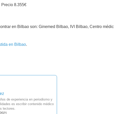
- Precio 8.355€
contrar en Bilbao son: Ginemed Bilbao, IVI Bilbao, Centro médic
stida en Bilbao
.
uez
ños de experiencia en periodismo y
idades es escribir contenido médico
s lectores.
 2021