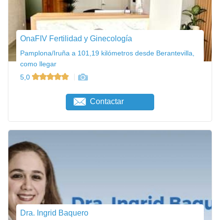
OnaFIV Fertilidad y Ginecología
Pamplona/Iruña a 101,19 kilómetros desde Berantevilla,
como llegar
5,0
Contactar
Dra. Ingrid Baquero