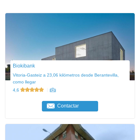
Biokibank
Vitoria-Gasteiz a 23,06 kilómetros desde Berantevilla,
como llegar
4,6
Contactar