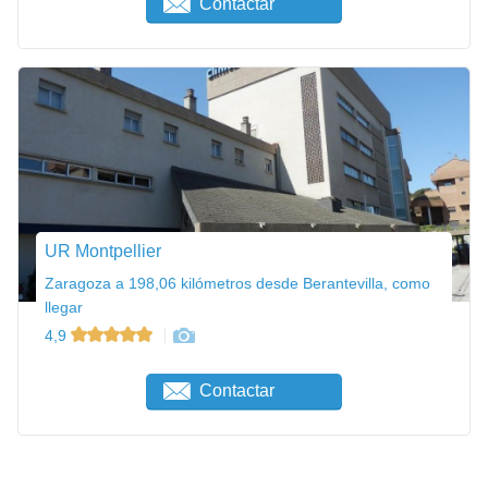
Contactar
UR Montpellier
Zaragoza a 198,06 kilómetros desde Berantevilla, como
llegar
4,9
Contactar