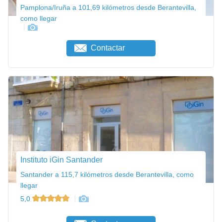
Pamplona/Iruña a 101,69 kilómetros desde Berantevilla,
como llegar
Contactar
Instituto iGin Santander
Santander a 115,7 kilómetros desde Berantevilla, como
llegar
5,0