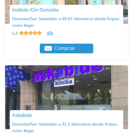
Instituto iGin Donostia
Donostia/San Sebastián a 89,87 kilómetros desde Kripan,
como llegar
5,0
Contactar
Askabide
Donostia/San Sebastián a 91,2 kilómetros desde Kripan,
como llegar