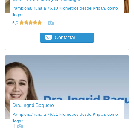
Pamplona/Iruña a 76,19 kilómetros desde Kripan, como
llegar
5,0
Contactar
Dra. Ingrid Baquero
Pamplona/Iruña a 76,81 kilómetros desde Kripan, como
llegar