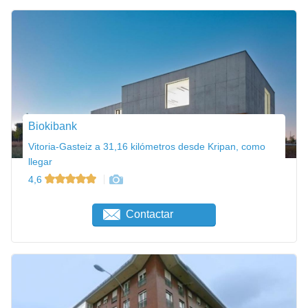
Biokibank
Vitoria-Gasteiz a 31,16 kilómetros desde Kripan, como
llegar
4,6
Contactar