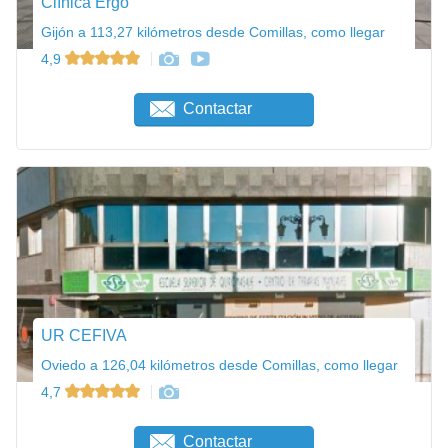
Clínica Ergo
Gijón a 113,27 kilómetros desde Comillas, como llegar
4,9
Contactar
UR CEFIVA
Oviedo a 126,04 kilómetros desde Comillas, como llegar
4,7
Contactar