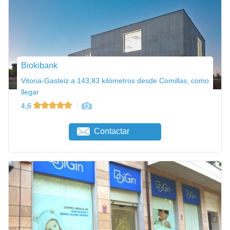
Biokibank
Vitoria-Gasteiz a 143,83 kilómetros desde Comillas, como
llegar
4,6
Contactar