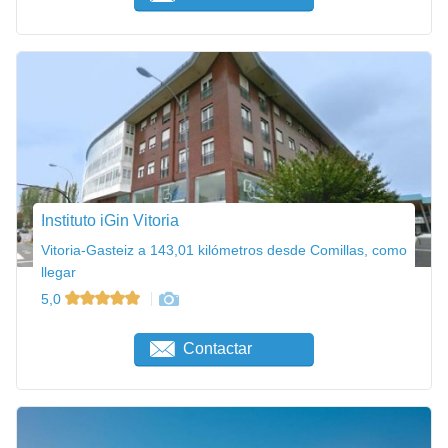
Instituto iGin Vitoria
Vitoria-Gasteiz a 143,01 kilómetros desde Comillas, como
llegar
5,0
Contactar