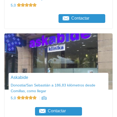
5,0
Contactar
Askabide
Donostia/San Sebastián a 186,83 kilómetros desde
Comillas, como llegar
5,0
Contactar