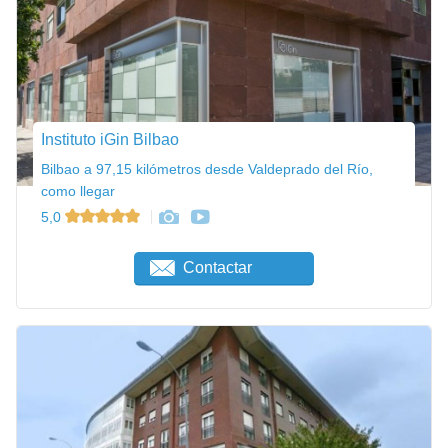
Instituto iGin Bilbao
Bilbao a 97,15 kilómetros desde Valdeprado del Río,
como llegar
5,0
Contactar