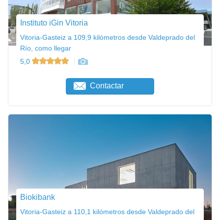
Instituto iGin Vitoria
Vitoria-Gasteiz a 109,9 kilómetros desde Valdeprado del
Río, como llegar
5,0
Contactar
Biokibank
Vitoria-Gasteiz a 110,1 kilómetros desde Valdeprado del