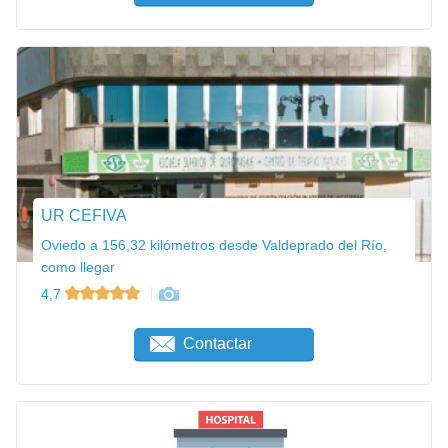
UR CEFIVA
Oviedo a 156,32 kilómetros desde Valdeprado del Río,
como llegar
4,7
Contactar