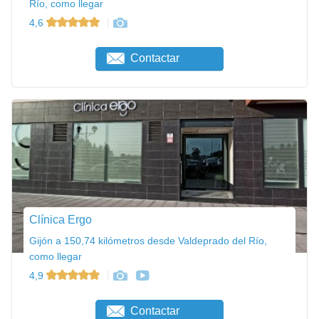
Río, como llegar
4,6
Contactar
Clínica Ergo
Gijón a 150,74 kilómetros desde Valdeprado del Río,
como llegar
4,9
Contactar