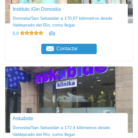
Instituto iGin Donostia
Donostia/San Sebastián a 170,07 kilómetros desde
Valdeprado del Río, como llegar
5,0
Contactar
Askabide
Donostia/San Sebastián a 172,4 kilómetros desde
Valdeprado del Río, como llegar